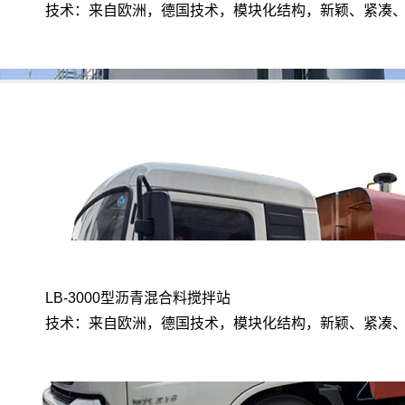
技术：来自欧洲，德国技术，模块化结构，新颖、紧凑、
LB-3000型沥青混合料搅拌站
技术：来自欧洲，德国技术，模块化结构，新颖、紧凑、