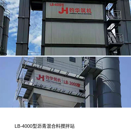
LB-4000型沥青混合料搅拌站