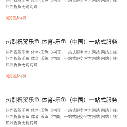
热烈祝贺乐鱼·体育-乐鱼（中国）一站式服务官方网站 网站上线！
热烈祝贺无锡钧筑…
浏览更多详情
热烈祝贺乐鱼·体育-乐鱼（中国）一站式服务
官方网站 网…
热烈祝贺乐鱼·体育-乐鱼（中国）一站式服务官方网站 网站上线！
热烈祝贺乐鱼·体育-乐鱼（中国）一站式服务官方网站 网站上线！
热烈祝贺无锡钧筑…
浏览更多详情
热烈祝贺乐鱼·体育-乐鱼（中国）一站式服务
官方网站 网…
热烈祝贺乐鱼·体育-乐鱼（中国）一站式服务官方网站 网站上线！
热烈祝贺乐鱼·体育-乐鱼（中国）一站式服务官方网站 网站上线！
热烈祝贺无锡钧筑…