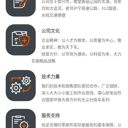
公司位于宜兴市，南望美丽辽阔的太湖，背依
京杭大运河，紧邻沪宁高速公路、312国道、
水陆交通便捷
公司文化
企业精神：以人才为根本，以质量为中心，敬
业求实，敢为天下先。
经营方针：以市场为遵向，以科技为本，大力
实施精品战略
技术力量
我们的技术和销售团队密切合作，广泛调研，
深入大大小小施工和作业现场，潜心研发出符
合国家环保大政方针的无尘扫吸车系列
服务支持
充足合理的零部件库存是服务的基本保障，认